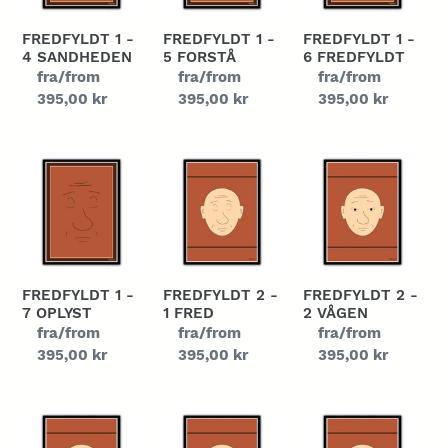
Sandheden
Forstå
Fredfyldt
FREDFYLDT 1 -
FREDFYLDT 1 -
FREDFYLDT 1 -
4 SANDHEDEN
5 FORSTÅ
6 FREDFYLDT
Normalpris
fra/from
Normalpris
fra/from
Normalpris
fra/from
395,00 kr
395,00 kr
395,00 kr
Fredfyldt
Fredfyldt
Fredfyldt
1
2
2
-
-
-
7
1
2
oplyst
Fred
vågen
FREDFYLDT 1 -
FREDFYLDT 2 -
FREDFYLDT 2 -
7 OPLYST
1 FRED
2 VÅGEN
Normalpris
fra/from
Normalpris
fra/from
Normalpris
fra/from
395,00 kr
395,00 kr
395,00 kr
Fredfyldt
Fredfyldt
Fredfyldt
2
2
2