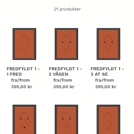
21 produkter
Fredfyldt
Fredfyldt
Fredfyldt
1
1
1
-
-
-
1
2
3
Fred
Vågen
At
se
FREDFYLDT 1 -
FREDFYLDT 1 -
FREDFYLDT 1 -
1 FRED
2 VÅGEN
3 AT SE
Normalpris
fra/from
Normalpris
fra/from
Normalpris
fra/from
395,00 kr
395,00 kr
395,00 kr
Fredfyldt
Fredfyldt
Fredfyldt
1
1
1
-
-
-
4
5
6