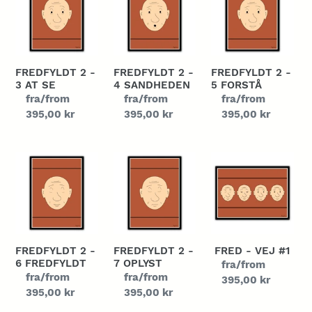
-
-
-
3
4
5
at
sandheden
Forstå
se
FREDFYLDT 2 -
FREDFYLDT 2 -
FREDFYLDT 2 -
3 AT SE
4 SANDHEDEN
5 FORSTÅ
Normalpris
fra/from
Normalpris
fra/from
Normalpris
fra/from
395,00 kr
395,00 kr
395,00 kr
Fredfyldt
Fredfyldt
Fred
2
2
-
-
-
Vej
6
7
#1
Fredfyldt
Oplyst
FREDFYLDT 2 -
FREDFYLDT 2 -
FRED - VEJ #1
6 FREDFYLDT
7 OPLYST
Normalpris
fra/from
Normalpris
fra/from
Normalpris
fra/from
395,00 kr
395,00 kr
395,00 kr