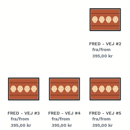
Fred
-
Vej
#2
FRED - VEJ #2
Normalpris
fra/from
395,00 kr
Fred
Fred
Fred
-
-
-
Vej
Vej
Vej
#3
#4
#5
FRED - VEJ #3
FRED - VEJ #4
FRED - VEJ #5
Normalpris
fra/from
Normalpris
fra/from
Normalpris
fra/from
395,00 kr
395,00 kr
395,00 kr