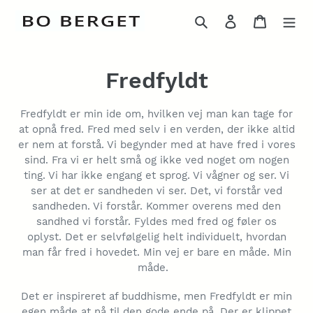
Gå
Søg
Log ind
Indkøbs
til
indhold
K
Fredfyldt
o
Fredfyldt er min ide om, hvilken vej man kan tage for
l
at opnå fred. Fred med selv i en verden, der ikke altid
er nem at forstå. Vi begynder med at have fred i vores
l
sind. Fra vi er helt små og ikke ved noget om nogen
ting. Vi har ikke engang et sprog. Vi vågner og ser. Vi
e
ser at det er sandheden vi ser. Det, vi forstår ved
k
sandheden. Vi forstår. Kommer overens med den
sandhed vi forstår. Fyldes med fred og føler os
t
oplyst.
Det er selvfølgelig helt individuelt, hvordan
man får fred i hovedet. Min vej er bare en måde. Min
i
måde.
o
Det er inspireret af buddhisme, men Fredfyldt er min
egen måde at nå til den gode ende på. Der er klippet