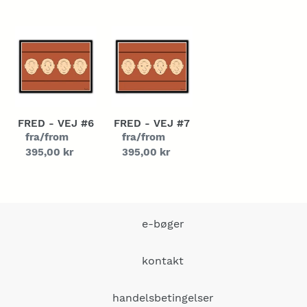
Fred
Fred
-
-
Vej
Vej
#6
#7
FRED - VEJ #6
FRED - VEJ #7
Normalpris
fra/from
Normalpris
fra/from
395,00 kr
395,00 kr
e-bøger
kontakt
handelsbetingelser