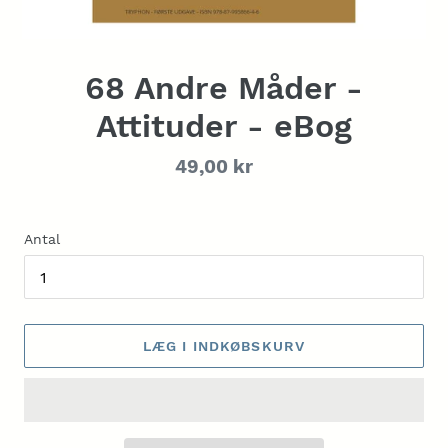
68 Andre Måder -
Attituder - eBog
Normalpris
49,00 kr
Antal
LÆG I INDKØBSKURV