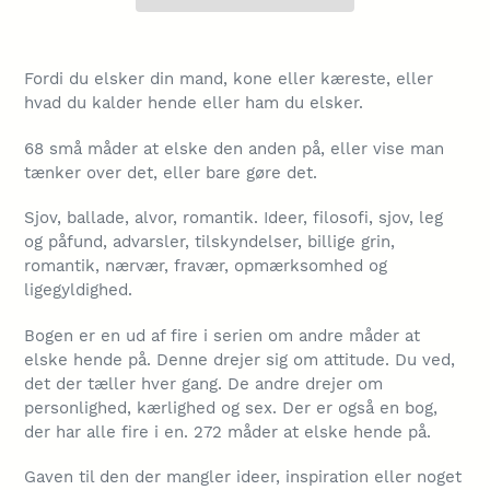
Lægger
produkt
Fordi du elsker din mand, kone eller kæreste, eller
i
hvad du kalder hende eller ham du elsker.
din
indkøbskurv
68 små måder at elske den anden på, eller vise man
tænker over det, eller bare gøre det.
Sjov, ballade, alvor, romantik. Ideer, filosofi, sjov, leg
og påfund, advarsler, tilskyndelser, billige grin,
romantik, nærvær, fravær, opmærksomhed og
ligegyldighed.
Bogen er en ud af fire i serien om andre måder at
elske hende på. Denne drejer sig om attitude. Du ved,
det der tæller hver gang. De andre drejer om
personlighed, kærlighed og sex. Der er også en bog,
der har alle fire i en. 272 måder at elske hende på.
Gaven til den der mangler ideer, inspiration eller noget