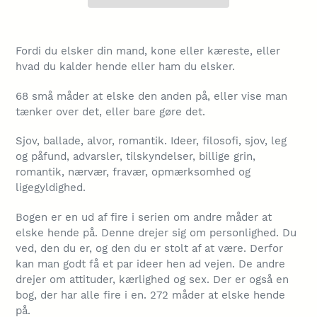
Lægger
produkt
Fordi du elsker din mand, kone eller kæreste, eller
i
hvad du kalder hende eller ham du elsker.
din
indkøbskurv
68 små måder at elske den anden på, eller vise man
tænker over det, eller bare gøre det.
Sjov, ballade, alvor, romantik. Ideer, filosofi, sjov, leg
og påfund, advarsler, tilskyndelser, billige grin,
romantik, nærvær, fravær, opmærksomhed og
ligegyldighed.
Bogen er en ud af fire i serien om andre måder at
elske hende på. Denne drejer sig om personlighed. Du
ved, den du er, og den du er stolt af at være. Derfor
kan man godt få et par ideer hen ad vejen. De andre
drejer om attituder, kærlighed og sex. Der er også en
bog, der har alle fire i en. 272 måder at elske hende
på.