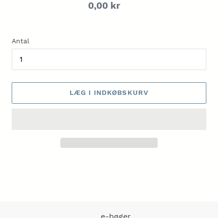
Normalpris
0,00 kr
Antal
LÆG I INDKØBSKURV
Lægger
produkt
i
din
indkøbskurv
e-bøger