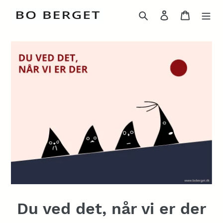
Gå
Søg
Log ind
Indkøbs
til
indhold
Du ved det, når vi er der