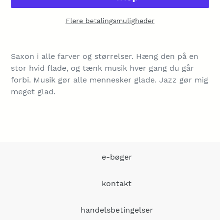
Flere betalingsmuligheder
Lægger
produkt
Saxon i alle farver og størrelser. Hæng den på en
i
stor hvid flade, og tænk musik hver gang du går
din
forbi. Musik gør alle mennesker glade. Jazz gør mig
indkøbskurv
meget glad.
e-bøger
kontakt
handelsbetingelser