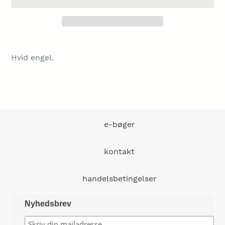
Lægger
produkt
Hvid engel.
i
din
indkøbskurv
e-bøger
kontakt
handelsbetingelser
Nyhedsbrev