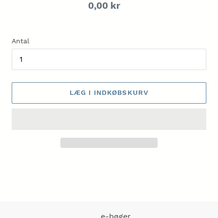
Normalpris
0,00 kr
Antal
LÆG I INDKØBSKURV
Lægger
produkt
i
din
indkøbskurv
e-bøger