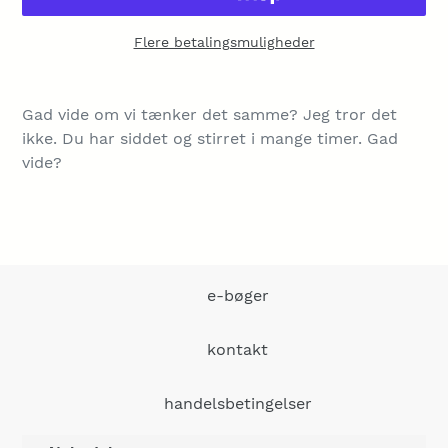
Flere betalingsmuligheder
Lægger
produkt
Gad vide om vi tænker det samme? Jeg tror det
i
ikke. Du har siddet og stirret i mange timer. Gad
din
vide?
indkøbskurv
e-bøger
kontakt
handelsbetingelser