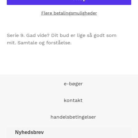
Flere betalingsmuligheder
Lægger
produkt
Serie 9. Gad vide? Dit bud er lige så godt som
i
mit. Samtale og forståelse.
din
indkøbskurv
e-bøger
kontakt
handelsbetingelser
Nyhedsbrev