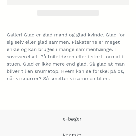
Lægger
produkt
Galleri Glad er glad mand og glad kvinde. Glad for
i
sig selv eller glad sammen. Plakaterne er meget
din
enkle og kan bruges i mange sammenhænge. I
indkøbskurv
soveværelset. På toiletdøren eller i stort format i
stuen. Glad er ikke mere end glad. Så glad at man
bliver til en snurretop. Hvem kan se forskel på os,
når vi snurrer? Så smelter vi sammen til en.
e-bøger
kontakt