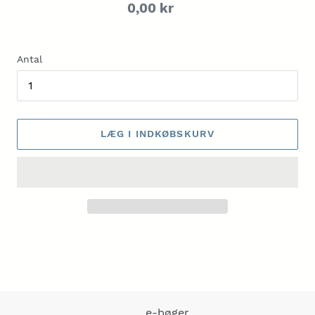
Normalpris
0,00 kr
Antal
LÆG I INDKØBSKURV
Lægger
produkt
i
din
indkøbskurv
e-bøger