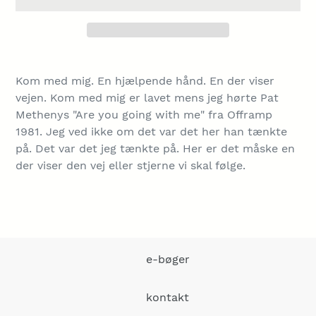
Lægger
produkt
Kom med mig. En hjælpende hånd. En der viser
i
vejen. Kom med mig er lavet mens jeg hørte Pat
din
Methenys "Are you going with me" fra Offramp
indkøbskurv
1981. Jeg ved ikke om det var det her han tænkte
på. Det var det jeg tænkte på. Her er det måske en
der viser den vej eller stjerne vi skal følge.
e-bøger
kontakt