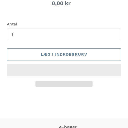
Normalpris
0,00 kr
Antal
LÆG I INDKØBSKURV
Lægger
produkt
i
din
indkøbskurv
e-bøger